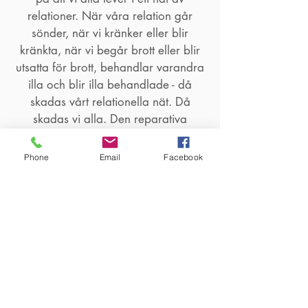
relationer. När våra relation går
sönder, när vi kränker eller blir
kränkta, när vi begår brott eller blir
utsatta för brott, behandlar varandra
illa och blir illa behandlade - då
skadas vårt relationella nät. Då
skadas vi alla. Den reparativa
rättvisan hjälper oss att ta ansvar för
våra skador, erkänna vår skuld och
Phone
Email
Facebook
delaktighet, lyssna till de vi skadat
och arbeta med upprättelse så att
försoning kan ske.