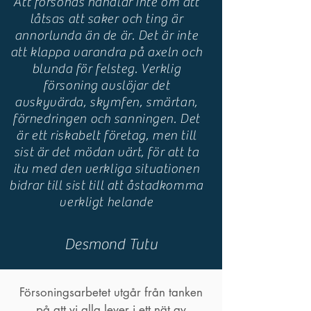
Att försonas handlar inte om att
låtsas att saker och ting är
annorlunda än de är. Det är inte
att klappa varandra på axeln och
blunda för felsteg. Verklig
försoning avslöjar det
avskyvärda, skymfen, smärtan,
förnedringen och sanningen. Det
är ett riskabelt företag, men till
sist är det mödan värt, för att ta
itu med den verkliga situationen
bidrar till sist till att åstadkomma
verkligt helande
Desmond Tutu
Försoningsarbetet utgår från tanken
på att vi alla lever i ett nät av