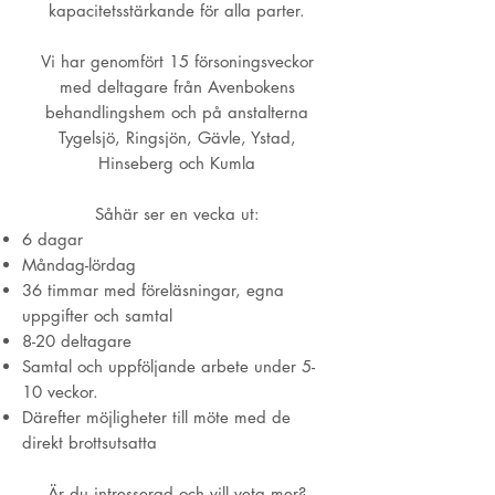
kapacitetsstärkande för alla parter.
Vi har genomfört 15 försoningsveckor
med deltagare från Avenbokens
behandlingshem och på anstalterna
Tygelsjö, Ringsjön, Gävle, Ystad,
Hinseberg och Kumla
Såhär ser en vecka ut:
6 dagar
Måndag-lördag
36 timmar med föreläsningar, egna
uppgifter och samtal
8-20 deltagare
Samtal och uppföljande arbete under 5-
10 veckor.
Därefter möjligheter till möte med de
direkt brottsutsatta
Är du intresserad och vill veta mer?