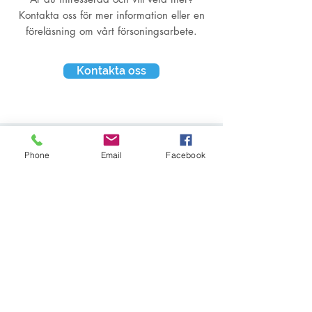
Kontakta oss för mer information eller en
föreläsning om vårt försoningsarbete.
Kontakta oss
Phone
Email
Facebook
Hem
Om oss
Referenser
Press och media
Uppdrag
Försoningsvecka
Föreläsningar
Handledning